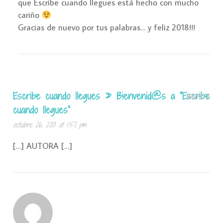
que Escribe cuando llegues está hecho con mucho
cariño
Gracias de nuevo por tus palabras… y feliz 2018!!!
Escribe cuando llegues » Bienvenid@s a “Escribe
REPLY
cuando llegues”
octubre 26, 2013 at 1:57 pm
[…] AUTORA […]