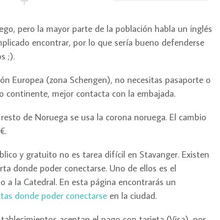
uego, pero la mayor parte de la población habla un inglés
plicado encontrar, por lo que sería bueno defenderse
s ;).
ión Europea (zona Schengen), no necesitas pasaporte o
tro continente, mejor contacta con la embajada.
resto de Noruega se usa la corona noruega. El cambio
€.
ico y gratuito no es tarea difícil en Stavanger. Existen
rta donde poder conectarse. Uno de ellos es el
to a la Catedral. En esta página encontrarás un
actas donde poder conectarse
en la ciudad.
tablecimientos aceptan el pago con tarjeta (Visa), por