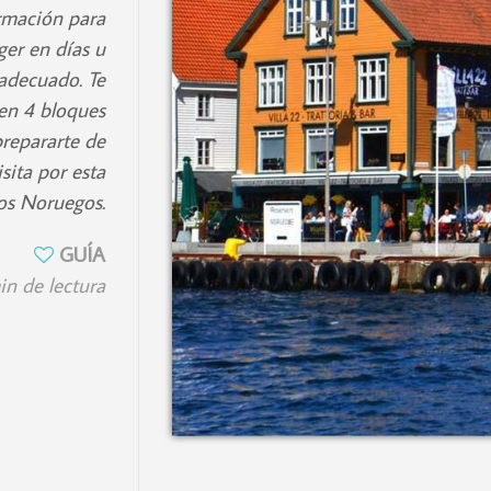
rmación para
ger en días u
 adecuado. Te
 en 4 bloques
prepararte de
sita por esta
os Noruegos.
GUÍA
in de lectura