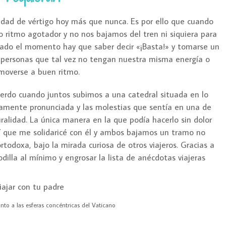
cidad de vértigo hoy más que nunca. Es por ello que cuando
ritmo agotador y no nos bajamos del tren ni siquiera para
gado el momento hay que saber decir «¡Basta!» y tomarse un
 personas que tal vez no tengan nuestra misma energía o
moverse a buen ritmo.
erdo cuando juntos subimos a una catedral situada en lo
mamente pronunciada y las molestias que sentía en una de
uralidad. La única manera en la que podía hacerlo sin dolor
í que me solidaricé con él y ambos bajamos un tramo no
todoxa, bajo la mirada curiosa de otros viajeros. Gracias a
odilla al mínimo y engrosar la lista de anécdotas viajeras
junto a las esferas concéntricas del Vaticano