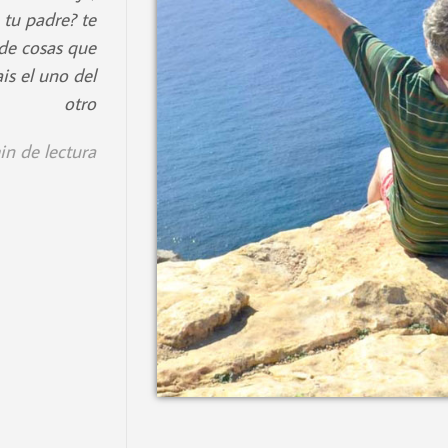
 tu padre? te
 de cosas que
is el uno del
otro
in de lectura