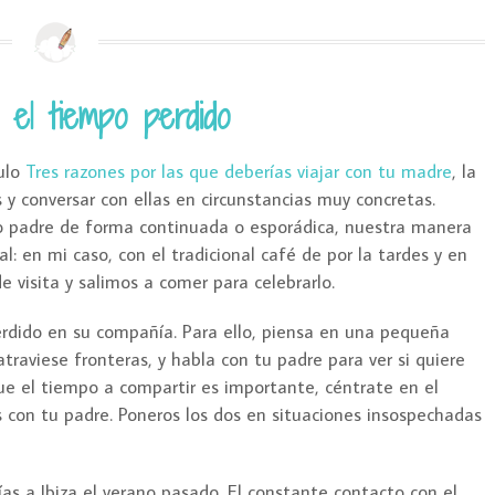
 el tiempo perdido
ulo
Tres razones por las que deberías viajar con tu madre
, la
s y conversar con ellas en circunstancias muy concretas.
 padre de forma continuada o esporádica, nuestra manera
l: en mi caso, con el tradicional café de por la tardes y en
 visita y salimos a comer para celebrarlo.
rdido en su compañía. Para ello, piensa en una pequeña
raviese fronteras, y habla con tu padre para ver si quiere
e el tiempo a compartir es importante, céntrate en el
 con tu padre. Poneros los dos en situaciones insospechadas
as a Ibiza el verano pasado. El constante contacto con el