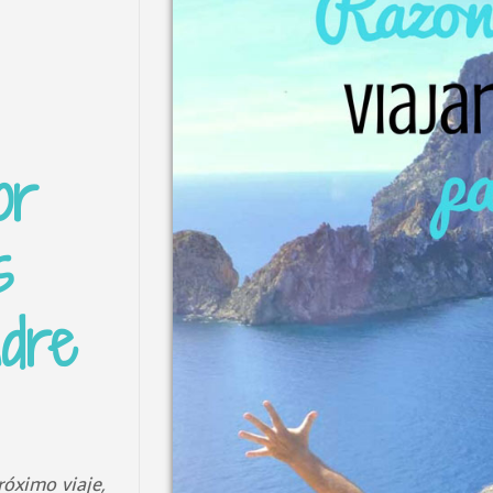
or
s
adre
róximo viaje,