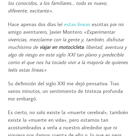
los conocidos, a los familiares… todo es nuevo,
diferente, excitante.
«.
Hace apenas dos días leí
estas líneas
escritas por mi
amigo aventurero, Javier Montero: «
Experimentar
vivencias, mezclarme con la gente y, también, disfrutar
muchísimo de
viajar en motocicleta
: libertad, aventura y
algo de riesgo en este siglo XXI tan plano y predecible
como el que nos ha tocado vivir a la mayoría de quienes
leéis estas líneas.
«
Su definición del siglo XXI me dejó pensativa. Tras
varios minutos, un sentimiento de tristeza profunda
me embargó.
Es cierto, no solo existe la «muerte cerebral», también
existe la «muerte en vida», pero estamos tan
acostumbrados a verla a nuestro alrededor que ni
siquiera nos damos cuenta de ello o, lo que es peor,