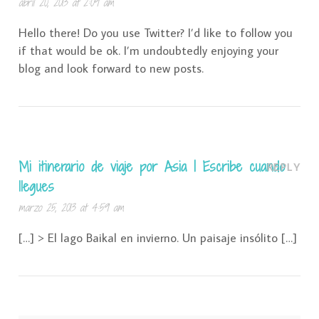
abril 20, 2013 at 2:09 am
Hello there! Do you use Twitter? I’d like to follow you
if that would be ok. I’m undoubtedly enjoying your
blog and look forward to new posts.
Mi itinerario de viaje por Asia | Escribe cuando
REPLY
llegues
marzo 25, 2013 at 4:59 am
[…] > El lago Baikal en invierno. Un paisaje insólito […]