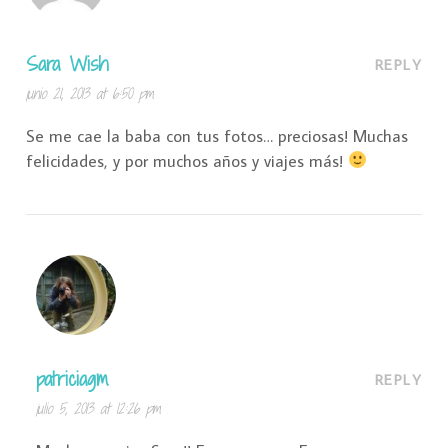
Sara Wish
REPLY
junio 21, 2013 at 6:50 pm
Se me cae la baba con tus fotos… preciosas! Muchas
felicidades, y por muchos años y viajes más!
patriciagm
REPLY
julio 5, 2013 at 12:26 pm