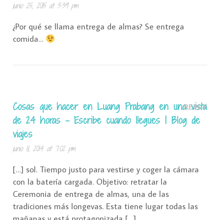
junio 25, 2015 at 3:39 pm
¿Por qué se llama entrega de almas? Se entrega
comida…
Cosas que hacer en Luang Prabang en una vista
REPLY
de 24 horas - Escribe cuando llegues | Blog de
viajes
junio 8, 2014 at 7:02 pm
[…] sol. Tiempo justo para vestirse y coger la cámara
con la batería cargada. Objetivo: retratar la
Ceremonia de entrega de almas, una de las
tradiciones más longevas. Esta tiene lugar todas las
mañanas y está protagonizada […]