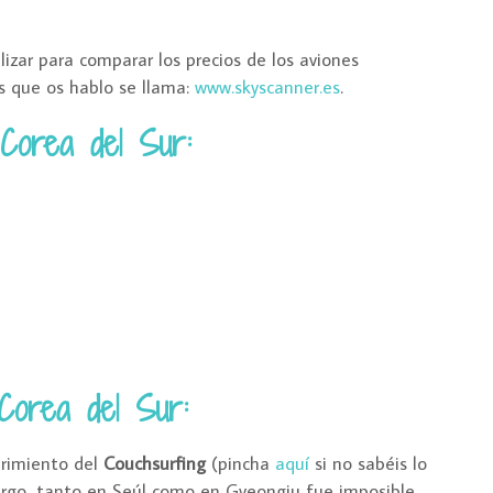
lizar para comparar los precios de los aviones
s que os hablo se llama:
www.skyscanner.es
.
Corea del Sur:
 Corea del Sur:
brimiento del
Couchsurfing
(pincha
aquí
si no sabéis lo
argo, tanto en Seúl como en Gyeongju fue imposible