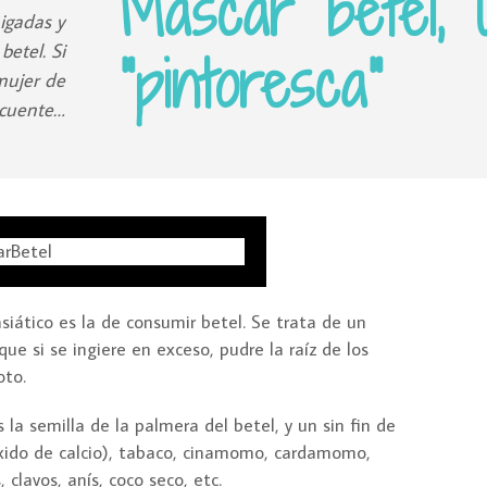
Mascar betel, u
igadas y
betel. Si
"pintoresca"
mujer de
 cuente…
iático es la de consumir betel. Se trata de un
e si se ingiere en exceso, pudre la raíz de los
oto.
s la semilla de la palmera del betel, y un sin fin de
xido de calcio), tabaco, cinamomo, cardamomo,
 clavos, anís, coco seco, etc.