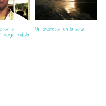
ve en la
Un amanecer en la selva
L
n monje budista
e
su