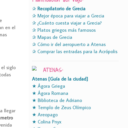
✰
Recopilatorio de Grecia
✰ Mejor época para viajar a Grecia
e
✰ ¿Cuánto cuesta viajar a Grecia?
an en el
✰ Platos griegos más famosos
unas
✰ Mapas de Grecia
✰ Cómo ir del aeropuerto a Atenas
✰ Comprar las entradas para la Acrópolis
el siglo
ATENAS:
 todas
Atenas [Guía de la ciudad]
★ Ágora Griega
★ Ágora Romana
★ Biblioteca de Adriano
★ Templo de Zeus Olímpico
a llegar
★ Areopago
 metro
★ Colina Pnyx
venida