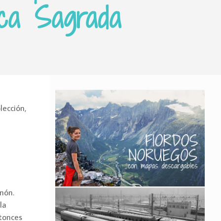
oca Sagrada
lección,
nón.
la
ntonces