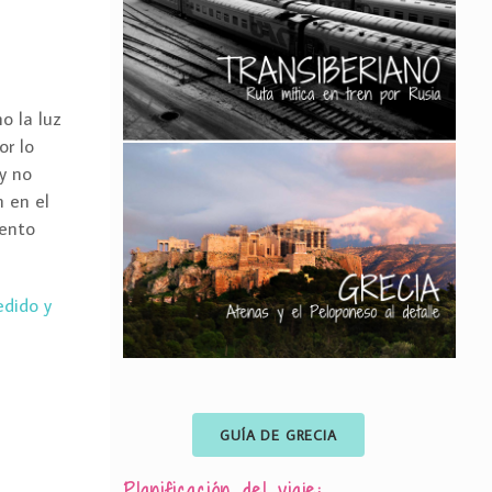
o la luz
or lo
 y no
n en el
tento
edido y
GUÍA DE GRECIA
Planificación del viaje: